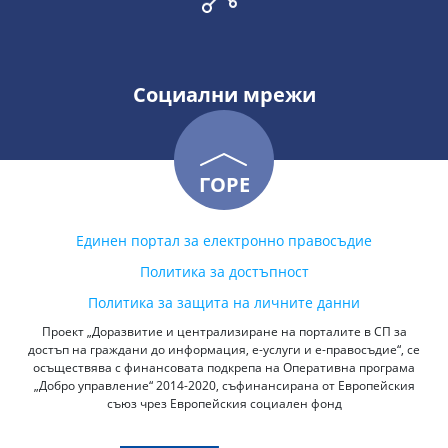
Социални мрежи
ГОРЕ
Единен портал за електронно правосъдие
Политика за достъпност
Политика за защита на личните данни
Проект „Доразвитие и централизиране на порталите в СП за
достъп на граждани до информация, е-услуги и е-правосъдие“, се
осъществява с финансовата подкрепа на Оперативна програма
„Добро управление“ 2014-2020, съфинансирана от Европейския
съюз чрез Европейския социален фонд